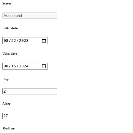
Status
Indtr. dato
Udtr. dato
Ungr
Alder
Medl. nr.