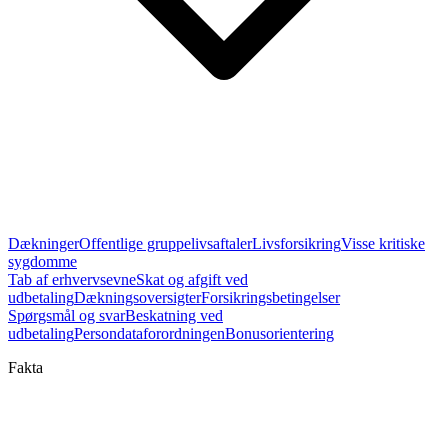
Dækninger
Offentlige gruppelivsaftaler
Livsforsikring
Visse kritiske
sygdomme
Tab af erhvervsevne
Skat og afgift ved
udbetaling
Dækningsoversigter
Forsikringsbetingelser
Spørgsmål og svar
Beskatning ved
udbetaling
Persondataforordningen
Bonusorientering
Fakta