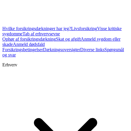
Hvilke forsikringsdækninger har jeg?
Livsforsikring
Visse kritiske
sygdomme
Tab af erhvervsevne
Ophør af forsikringsdækning
Skat og afgift
Anmeld sygdom eller
skade
Anmeld dødsfald
Forsikringsbetingelser
Dækningsoversigter
Diverse links
Spørgsmål
og svar
Erhverv