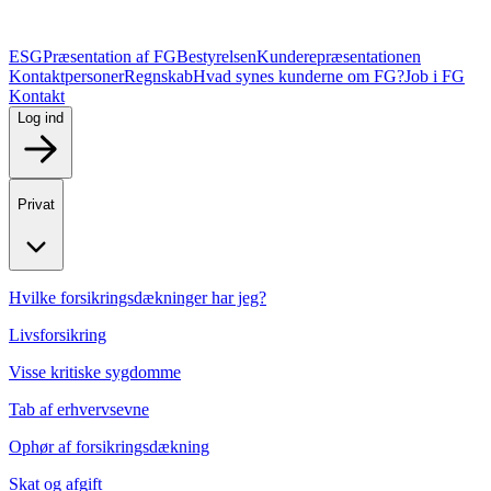
ESG
Præsentation af FG
Bestyrelsen
Kunderepræsentationen
Kontaktpersoner
Regnskab
Hvad synes kunderne om FG?
Job i FG
Kontakt
Log ind
Privat
Hvilke forsikringsdækninger har jeg?
Livsforsikring
Visse kritiske sygdomme
Tab af erhvervsevne
Ophør af forsikringsdækning
Skat og afgift