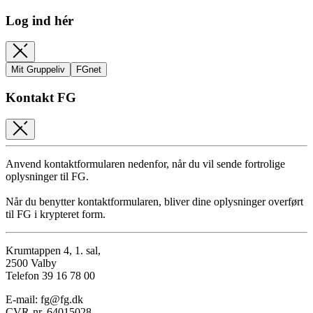
Log ind hér
Mit Gruppeliv
FGnet
Kontakt FG
Anvend kontaktformularen nedenfor, når du vil sende fortrolige
oplysninger til FG.
Når du benytter kontaktformularen, bliver dine oplysninger overført
til FG i krypteret form.
Krumtappen 4, 1. sal,
2500 Valby
Telefon 39 16 78 00
E-mail: fg@fg.dk
CVR-nr. 64015028