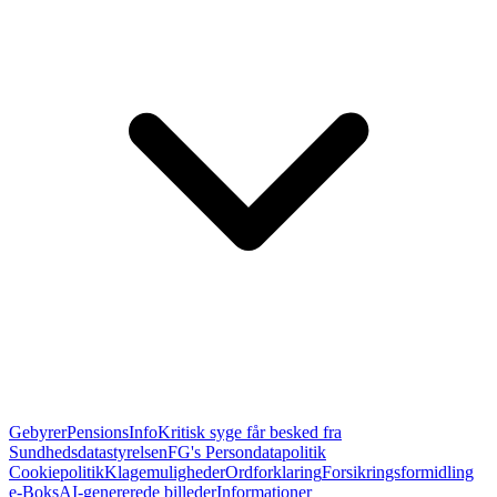
Gebyrer
PensionsInfo
Kritisk syge får besked fra
Sundhedsdatastyrelsen
FG's Persondatapolitik
Cookiepolitik
Klagemuligheder
Ordforklaring
Forsikringsformidling
e-Boks
AI-genererede billeder
Informationer