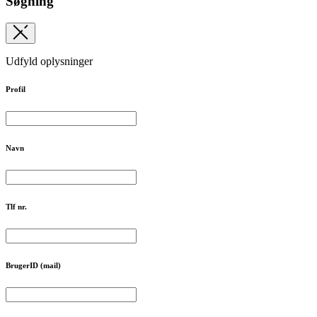
Søgning
Udfyld oplysninger
Profil
Navn
Tlf nr.
BrugerID (mail)