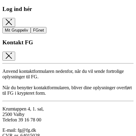
Log ind hér
Mit Gruppeliv
FGnet
Kontakt FG
Anvend kontaktformularen nedenfor, når du vil sende fortrolige
oplysninger til FG.
Når du benytter kontaktformularen, bliver dine oplysninger overført
til FG i krypteret form.
Krumtappen 4, 1. sal,
2500 Valby
Telefon 39 16 78 00
E-mail: fg@fg.dk
CVR-nr. 64015028