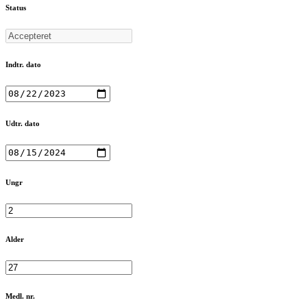
Status
Indtr. dato
Udtr. dato
Ungr
Alder
Medl. nr.