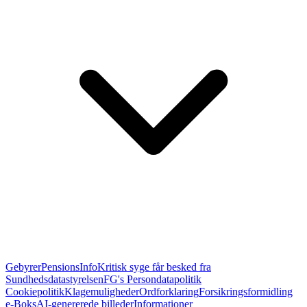
Gebyrer
PensionsInfo
Kritisk syge får besked fra
Sundhedsdatastyrelsen
FG's Persondatapolitik
Cookiepolitik
Klagemuligheder
Ordforklaring
Forsikringsformidling
e-Boks
AI-genererede billeder
Informationer