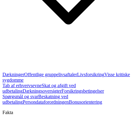
Dækninger
Offentlige gruppelivsaftaler
Livsforsikring
Visse kritiske
sygdomme
Tab af erhvervsevne
Skat og afgift ved
udbetaling
Dækningsoversigter
Forsikringsbetingelser
Spørgsmål og svar
Beskatning ved
udbetaling
Persondataforordningen
Bonusorientering
Fakta