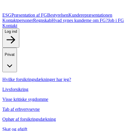
ESG
Præsentation af FG
Bestyrelsen
Kunderepræsentationen
Kontaktpersoner
Regnskab
Hvad synes kunderne om FG?
Job i FG
Kontakt
Log ind
Privat
Hvilke forsikringsdækninger har jeg?
Livsforsikring
Visse kritiske sygdomme
Tab af erhvervsevne
Ophør af forsikringsdækning
Skat og afgift