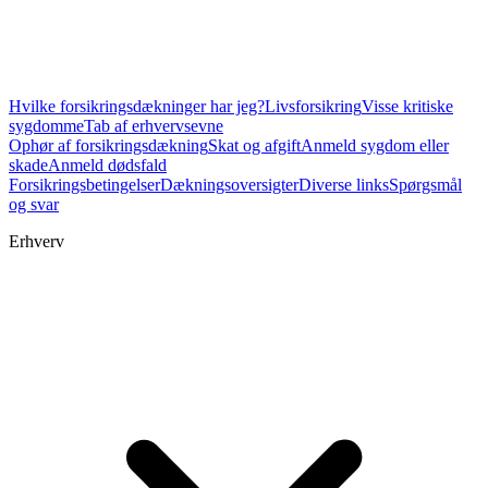
Hvilke forsikringsdækninger har jeg?
Livsforsikring
Visse kritiske
sygdomme
Tab af erhvervsevne
Ophør af forsikringsdækning
Skat og afgift
Anmeld sygdom eller
skade
Anmeld dødsfald
Forsikringsbetingelser
Dækningsoversigter
Diverse links
Spørgsmål
og svar
Erhverv