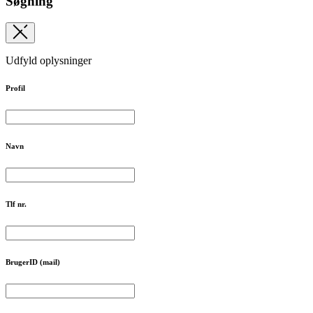
Søgning
Udfyld oplysninger
Profil
Navn
Tlf nr.
BrugerID (mail)