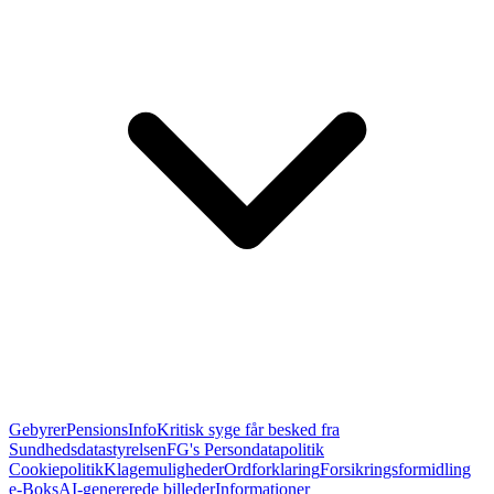
Gebyrer
PensionsInfo
Kritisk syge får besked fra
Sundhedsdatastyrelsen
FG's Persondatapolitik
Cookiepolitik
Klagemuligheder
Ordforklaring
Forsikringsformidling
e-Boks
AI-genererede billeder
Informationer