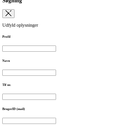
Søgning
Udfyld oplysninger
Profil
Navn
Tlf nr.
BrugerID (mail)