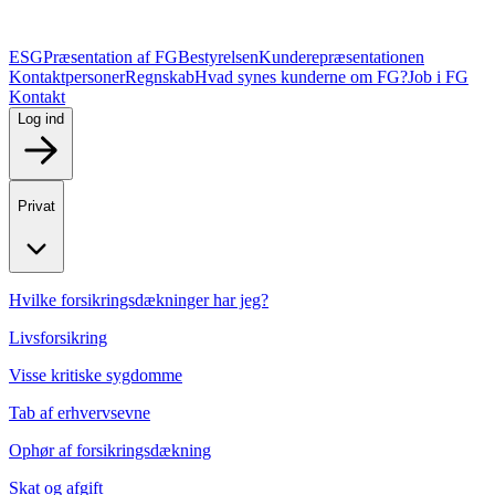
ESG
Præsentation af FG
Bestyrelsen
Kunderepræsentationen
Kontaktpersoner
Regnskab
Hvad synes kunderne om FG?
Job i FG
Kontakt
Log ind
Privat
Hvilke forsikringsdækninger har jeg?
Livsforsikring
Visse kritiske sygdomme
Tab af erhvervsevne
Ophør af forsikringsdækning
Skat og afgift