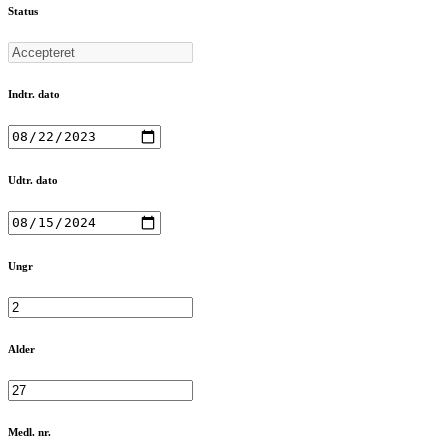
Status
Indtr. dato
Udtr. dato
Ungr
Alder
Medl. nr.