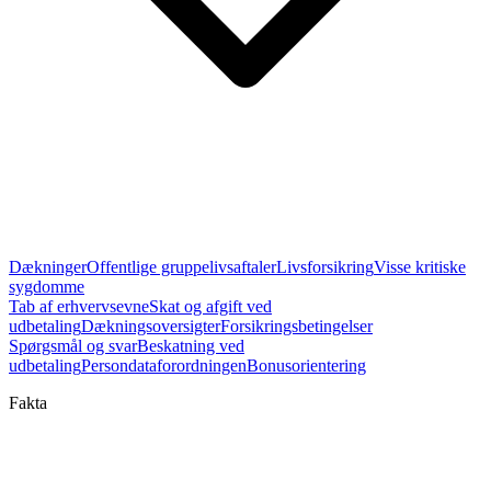
Dækninger
Offentlige gruppelivsaftaler
Livsforsikring
Visse kritiske
sygdomme
Tab af erhvervsevne
Skat og afgift ved
udbetaling
Dækningsoversigter
Forsikringsbetingelser
Spørgsmål og svar
Beskatning ved
udbetaling
Persondataforordningen
Bonusorientering
Fakta