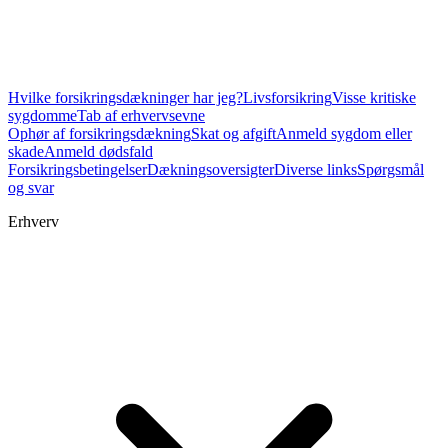
Hvilke forsikringsdækninger har jeg?
Livsforsikring
Visse kritiske
sygdomme
Tab af erhvervsevne
Ophør af forsikringsdækning
Skat og afgift
Anmeld sygdom eller
skade
Anmeld dødsfald
Forsikringsbetingelser
Dækningsoversigter
Diverse links
Spørgsmål
og svar
Erhverv