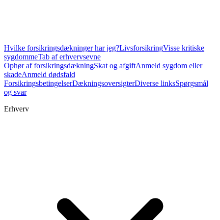
Hvilke forsikringsdækninger har jeg?
Livsforsikring
Visse kritiske
sygdomme
Tab af erhvervsevne
Ophør af forsikringsdækning
Skat og afgift
Anmeld sygdom eller
skade
Anmeld dødsfald
Forsikringsbetingelser
Dækningsoversigter
Diverse links
Spørgsmål
og svar
Erhverv