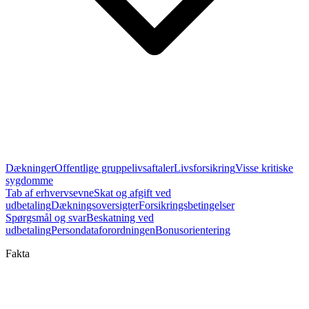
Dækninger
Offentlige gruppelivsaftaler
Livsforsikring
Visse kritiske
sygdomme
Tab af erhvervsevne
Skat og afgift ved
udbetaling
Dækningsoversigter
Forsikringsbetingelser
Spørgsmål og svar
Beskatning ved
udbetaling
Persondataforordningen
Bonusorientering
Fakta