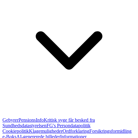
Gebyrer
PensionsInfo
Kritisk syge får besked fra
Sundhedsdatastyrelsen
FG's Persondatapolitik
Cookiepolitik
Klagemuligheder
Ordforklaring
Forsikringsformidling
e-Boks
AI-genererede billeder
Informationer