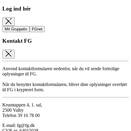
Log ind hér
Mit Gruppeliv
FGnet
Kontakt FG
Anvend kontaktformularen nedenfor, når du vil sende fortrolige
oplysninger til FG.
Når du benytter kontaktformularen, bliver dine oplysninger overført
til FG i krypteret form.
Krumtappen 4, 1. sal,
2500 Valby
Telefon 39 16 78 00
E-mail: fg@fg.dk
CVR-nr. 64015028