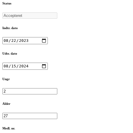
Status
Indtr. dato
Udtr. dato
Ungr
Alder
Medl. nr.