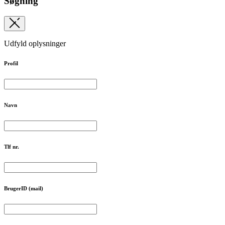
Søgning
Udfyld oplysninger
Profil
Navn
Tlf nr.
BrugerID (mail)