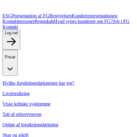
ESG
Præsentation af FG
Bestyrelsen
Kunderepræsentationen
Kontaktpersoner
Regnskab
Hvad synes kunderne om FG?
Job i FG
Kontakt
Log ind
Privat
Hvilke forsikringsdækninger har jeg?
Livsforsikring
Visse kritiske sygdomme
Tab af erhvervsevne
Ophør af forsikringsdækning
Skat og afgift